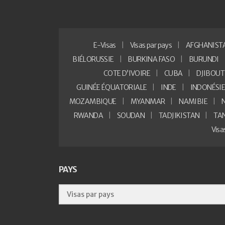
E-Visas
Visas par pays
AFGHANIST
BIÉLORUSSIE
BURKINA FASO
BURUNDI
COTE D’IVOIRE
CUBA
DJIBOUT
GUINÉE ÉQUATORIALE
INDE
INDONÉSI
MOZAMBIQUE
MYANMAR
NAMIBIE
RWANDA
SOUDAN
TADJIKISTAN
TA
Vis
PAYS