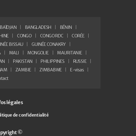
BAÏDJAN
BANGLADESH
BÉNIN
HINE
CONGO
CONGO RDC
CORÉE
INÉE BISSAU
GUINÉE CONAKRY
A
MALI
MONGOLIE
MAURITANIE
AN
PAKISTAN
PHILIPPINES
RUSSIE
NAM
ZAMBIE
ZIMBABWE
E-visas
tact
fos légales
litique de confidentialité
pyright ©