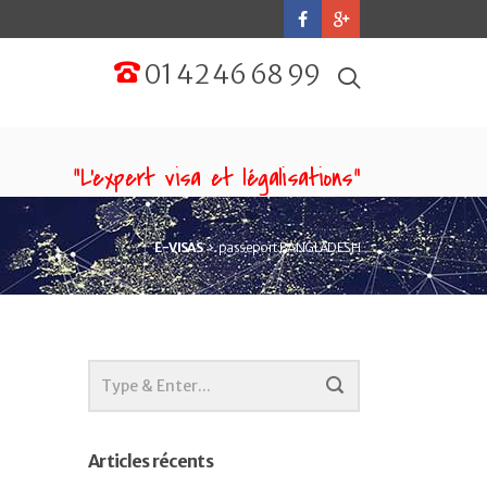
01 42 46 68 99
“L'expert visa et légalisations”
E-VISAS
passeport BANGLADESH
Articles récents