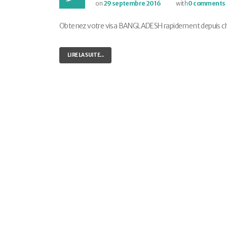
on
29 septembre 2016
with
0 comments
Obtenez votre visa BANGLADESH rapidement depuis chez 
LIRE LA SUITE...