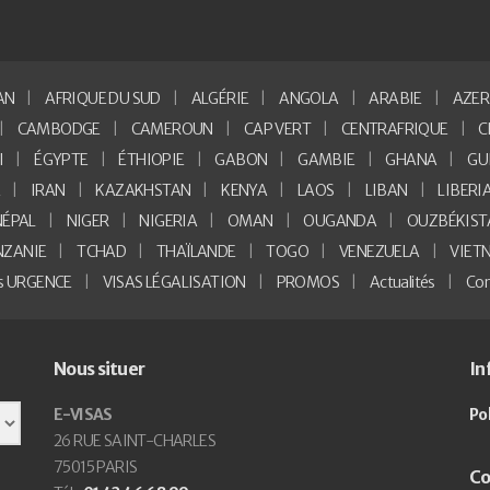
AN
AFRIQUE DU SUD
ALGÉRIE
ANGOLA
ARABIE
AZER
CAMBODGE
CAMEROUN
CAP VERT
CENTRAFRIQUE
C
I
ÉGYPTE
ÉTHIOPIE
GABON
GAMBIE
GHANA
GU
E
IRAN
KAZAKHSTAN
KENYA
LAOS
LIBAN
LIBERI
NÉPAL
NIGER
NIGERIA
OMAN
OUGANDA
OUZBÉKIST
NZANIE
TCHAD
THAÏLANDE
TOGO
VENEZUELA
VIET
as URGENCE
VISAS LÉGALISATION
PROMOS
Actualités
Con
Nous situer
In
E-VISAS
Po
26 RUE SAINT-CHARLES
75015 PARIS
Co