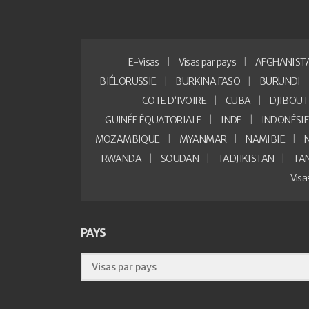
E-Visas
Visas par pays
AFGHANIST
BIÉLORUSSIE
BURKINA FASO
BURUNDI
COTE D’IVOIRE
CUBA
DJIBOUT
GUINÉE ÉQUATORIALE
INDE
INDONÉSI
MOZAMBIQUE
MYANMAR
NAMIBIE
RWANDA
SOUDAN
TADJIKISTAN
TA
Vis
PAYS