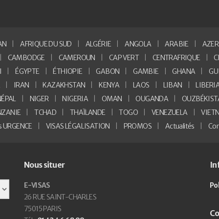
AN
AFRIQUE DU SUD
ALGÉRIE
ANGOLA
ARABIE
AZER
CAMBODGE
CAMEROUN
CAP VERT
CENTRAFRIQUE
C
I
ÉGYPTE
ÉTHIOPIE
GABON
GAMBIE
GHANA
GU
E
IRAN
KAZAKHSTAN
KENYA
LAOS
LIBAN
LIBERI
NÉPAL
NIGER
NIGERIA
OMAN
OUGANDA
OUZBÉKIST
NZANIE
TCHAD
THAÏLANDE
TOGO
VENEZUELA
VIET
as URGENCE
VISAS LÉGALISATION
PROMOS
Actualités
Con
Nous situer
In
E-VISAS
Po
26 RUE SAINT-CHARLES
75015 PARIS
Co