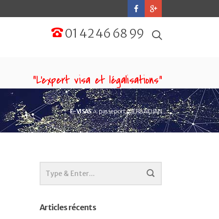
01 42 46 68 99
“L'expert visa et légalisations”
E-VISAS
passeport AZERBAÏDJAN
Articles récents