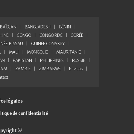
BAÏDJAN
BANGLADESH
BÉNIN
HINE
CONGO
CONGO RDC
CORÉE
INÉE BISSAU
GUINÉE CONAKRY
A
MALI
MONGOLIE
MAURITANIE
AN
PAKISTAN
PHILIPPINES
RUSSIE
NAM
ZAMBIE
ZIMBABWE
E-visas
tact
fos légales
litique de confidentialité
pyright ©