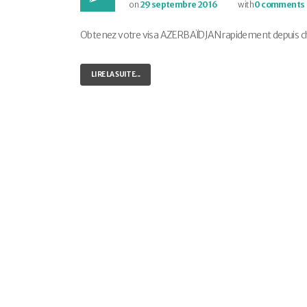
on
29 septembre 2016
with
0 comments
Obtenez votre visa AZERBAÏDJAN rapidement depuis chez 
LIRE LA SUITE...