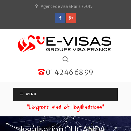
Agence de visa à Paris 75015
01 42 46 68 99
MENU
“L'expert visa et légalisations”
legalisation OUGANDA