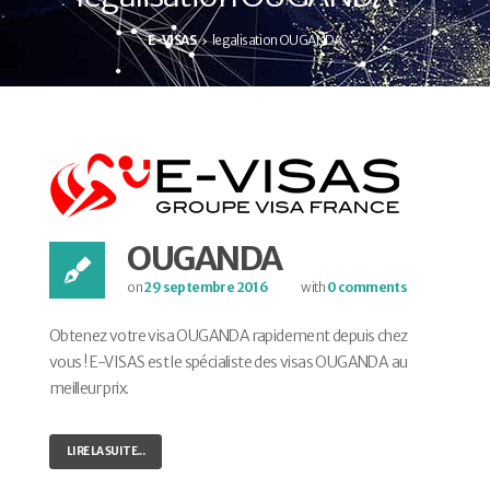
E-VISAS
legalisation OUGANDA
OUGANDA
on
29 septembre 2016
with
0 comments
Obtenez votre visa OUGANDA rapidement depuis chez
vous ! E-VISAS est le spécialiste des visas OUGANDA au
meilleur prix.
LIRE LA SUITE...