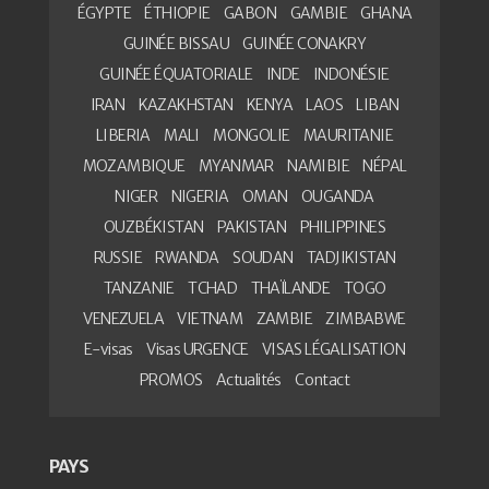
ÉGYPTE
ÉTHIOPIE
GABON
GAMBIE
GHANA
GUINÉE BISSAU
GUINÉE CONAKRY
GUINÉE ÉQUATORIALE
INDE
INDONÉSIE
IRAN
KAZAKHSTAN
KENYA
LAOS
LIBAN
LIBERIA
MALI
MONGOLIE
MAURITANIE
MOZAMBIQUE
MYANMAR
NAMIBIE
NÉPAL
NIGER
NIGERIA
OMAN
OUGANDA
OUZBÉKISTAN
PAKISTAN
PHILIPPINES
RUSSIE
RWANDA
SOUDAN
TADJIKISTAN
TANZANIE
TCHAD
THAÏLANDE
TOGO
VENEZUELA
VIETNAM
ZAMBIE
ZIMBABWE
E-visas
Visas URGENCE
VISAS LÉGALISATION
PROMOS
Actualités
Contact
PAYS