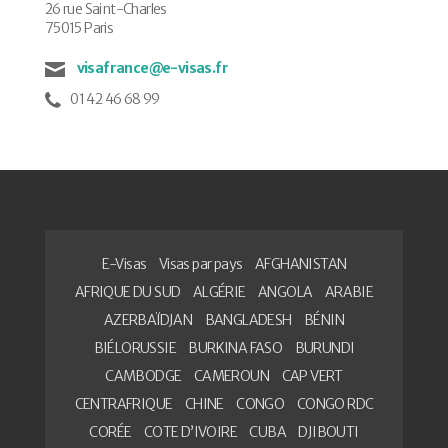
26 rue Saint-Charles
75015 Paris
visafrance@e-visas.fr
01 42 46 68 99
E-Visas
Visas par pays
AFGHANISTAN
AFRIQUE DU SUD
ALGÉRIE
ANGOLA
ARABIE
AZERBAÏDJAN
BANGLADESH
BÉNIN
BIÉLORUSSIE
BURKINA FASO
BURUNDI
CAMBODGE
CAMEROUN
CAP VERT
CENTRAFRIQUE
CHINE
CONGO
CONGO RDC
CORÉE
COTE D’IVOIRE
CUBA
DJIBOUTI