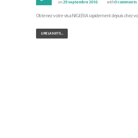
on
29 septembre 2016
with
0 comments
Obtenez votre visa NIGERIA rapidement depuis chez vous 
LIRE LA SUITE...