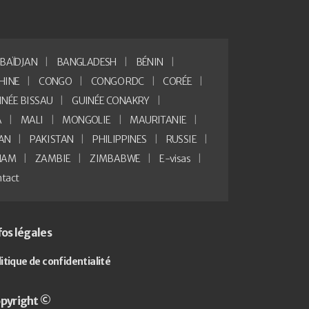
BAÏDJAN
BANGLADESH
BÉNIN
HINE
CONGO
CONGO RDC
CORÉE
INÉE BISSAU
GUINÉE CONAKRY
A
MALI
MONGOLIE
MAURITANIE
AN
PAKISTAN
PHILIPPINES
RUSSIE
NAM
ZAMBIE
ZIMBABWE
E-visas
tact
fos légales
litique de confidentialité
pyright ©