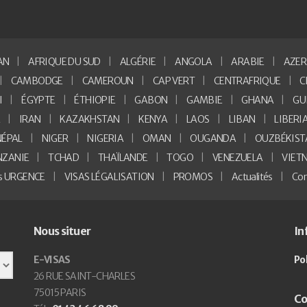
AN
AFRIQUE DU SUD
ALGÉRIE
ANGOLA
ARABIE
AZER
CAMBODGE
CAMEROUN
CAP VERT
CENTRAFRIQUE
C
I
ÉGYPTE
ÉTHIOPIE
GABON
GAMBIE
GHANA
GU
E
IRAN
KAZAKHSTAN
KENYA
LAOS
LIBAN
LIBERI
NÉPAL
NIGER
NIGERIA
OMAN
OUGANDA
OUZBÉKIST
NZANIE
TCHAD
THAÏLANDE
TOGO
VENEZUELA
VIET
as URGENCE
VISAS LÉGALISATION
PROMOS
Actualités
Con
Nous situer
In
E-VISAS
Po
26 RUE SAINT-CHARLES
75015 PARIS
Co