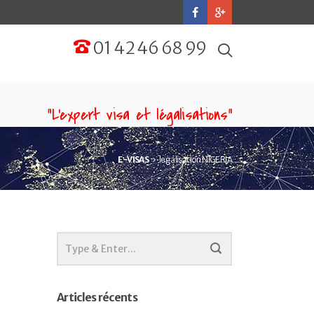
01 42 46 68 99
“L'expert visa et légalisations”
E-VISAS
legalisation NIGERIA
Articles récents