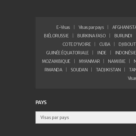
E-Visas
Visas par pays
AFGHANIST
BIÉLORUSSIE
BURKINA FASO
BURUNDI
COTE D’IVOIRE
CUBA
DJIBOUT
GUINÉE ÉQUATORIALE
INDE
INDONÉSI
MOZAMBIQUE
MYANMAR
NAMIBIE
RWANDA
SOUDAN
TADJIKISTAN
TA
Vis
PAYS