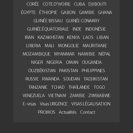
CORÉE
COTE D’IVOIRE
CUBA
DJIBOUTI
ÉGYPTE
ÉTHIOPIE
GABON
GAMBIE
GHANA
GUINÉE BISSAU
GUINÉE CONAKRY
GUINÉE ÉQUATORIALE
INDE
INDONÉSIE
IRAN
KAZAKHSTAN
KENYA
LAOS
LIBAN
LIBERIA
MALI
MONGOLIE
MAURITANIE
MOZAMBIQUE
MYANMAR
NAMIBIE
NÉPAL
NIGER
NIGERIA
OMAN
OUGANDA
OUZBÉKISTAN
PAKISTAN
PHILIPPINES
RUSSIE
RWANDA
SOUDAN
TADJIKISTAN
TANZANIE
TCHAD
THAÏLANDE
TOGO
VENEZUELA
VIETNAM
ZAMBIE
ZIMBABWE
E-visas
Visas URGENCE
VISAS LÉGALISATION
PROMOS
Actualités
Contact