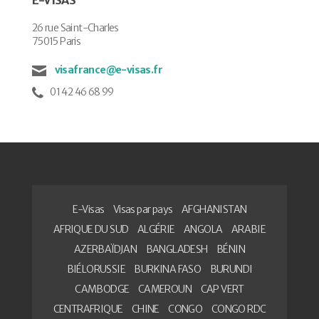
26 rue Saint-Charles
75015 Paris
visafrance@e-visas.fr
01 42 46 68 99
E-Visas
Visas par pays
AFGHANISTAN
AFRIQUE DU SUD
ALGÉRIE
ANGOLA
ARABIE
AZERBAÏDJAN
BANGLADESH
BÉNIN
BIÉLORUSSIE
BURKINA FASO
BURUNDI
CAMBODGE
CAMEROUN
CAP VERT
CENTRAFRIQUE
CHINE
CONGO
CONGO RDC