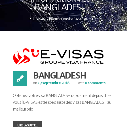
BANGLADESH
E-VISAS
information visa BANGLADESH
BANGLADESH
on
29 septembre 2016
with
0 comments
Obtenez votre visa BANGLADESH rapidement depuis chez
vous ! E-VISAS est le spécialiste des visas BANGLADESH au
meilleur prix.
LIRE LA SUITE...