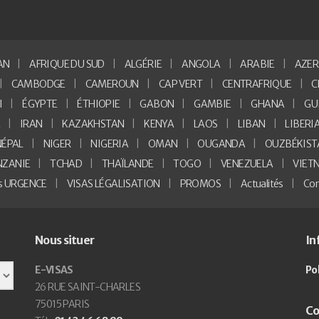
AN
AFRIQUE DU SUD
ALGÉRIE
ANGOLA
ARABIE
AZER
CAMBODGE
CAMEROUN
CAP VERT
CENTRAFRIQUE
C
I
ÉGYPTE
ÉTHIOPIE
GABON
GAMBIE
GHANA
GU
E
IRAN
KAZAKHSTAN
KENYA
LAOS
LIBAN
LIBERI
NÉPAL
NIGER
NIGERIA
OMAN
OUGANDA
OUZBÉKIST
NZANIE
TCHAD
THAÏLANDE
TOGO
VENEZUELA
VIET
as URGENCE
VISAS LÉGALISATION
PROMOS
Actualités
Con
Nous situer
In
E-VISAS
Po
26 RUE SAINT-CHARLES
75015 PARIS
Co