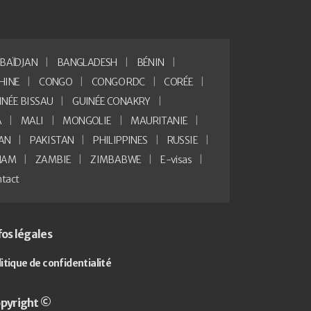
BAÏDJAN
BANGLADESH
BÉNIN
HINE
CONGO
CONGO RDC
CORÉE
INÉE BISSAU
GUINÉE CONAKRY
A
MALI
MONGOLIE
MAURITANIE
AN
PAKISTAN
PHILIPPINES
RUSSIE
NAM
ZAMBIE
ZIMBABWE
E-visas
tact
fos légales
litique de confidentialité
pyright ©