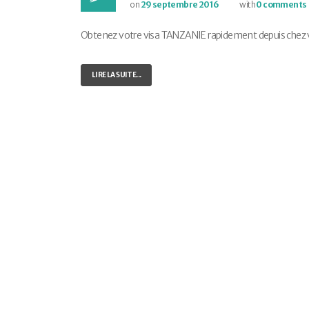
on
29 septembre 2016
with
0 comments
Obtenez votre visa TANZANIE rapidement depuis chez vou
LIRE LA SUITE...