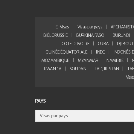
E-Visas
Visas par pays
AFGHANIST
BIÉLORUSSIE
BURKINA FASO
BURUNDI
COTE D’IVOIRE
CUBA
DJIBOUT
GUINÉE ÉQUATORIALE
INDE
INDONÉSI
MOZAMBIQUE
MYANMAR
NAMIBIE
RWANDA
SOUDAN
TADJIKISTAN
TA
Vis
PAYS