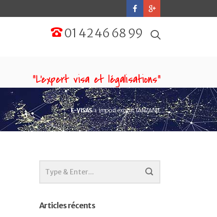
01 42 46 68 99
“L'expert visa et légalisations”
E-VISAS
import export TANZANIE
Articles récents