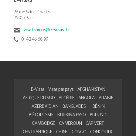
26 rue Saint-Charles
75015 Paris
visafrance@e-visas.fr
01 42 46 68 99
E-Visas
Visas par pays
AFGHANISTAN
AFRIQUE DU SUD
ALGÉRIE
ANGOLA
ARABIE
AZERBAÏDJAN
BANGLADESH
BÉNIN
BIÉLORUSSIE
BURKINA FASO
BURUNDI
CAMBODGE
CAMEROUN
CAP VERT
CENTRAFRIQUE
CHINE
CONGO
CONGO RDC