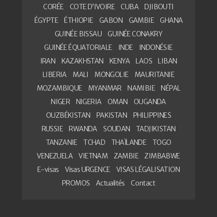
CORÉE
COTE D’IVOIRE
CUBA
DJIBOUTI
ÉGYPTE
ÉTHIOPIE
GABON
GAMBIE
GHANA
GUINÉE BISSAU
GUINÉE CONAKRY
GUINÉE ÉQUATORIALE
INDE
INDONÉSIE
IRAN
KAZAKHSTAN
KENYA
LAOS
LIBAN
LIBERIA
MALI
MONGOLIE
MAURITANIE
MOZAMBIQUE
MYANMAR
NAMIBIE
NÉPAL
NIGER
NIGERIA
OMAN
OUGANDA
OUZBÉKISTAN
PAKISTAN
PHILIPPINES
RUSSIE
RWANDA
SOUDAN
TADJIKISTAN
TANZANIE
TCHAD
THAÏLANDE
TOGO
VENEZUELA
VIETNAM
ZAMBIE
ZIMBABWE
E-visas
Visas URGENCE
VISAS LÉGALISATION
PROMOS
Actualités
Contact