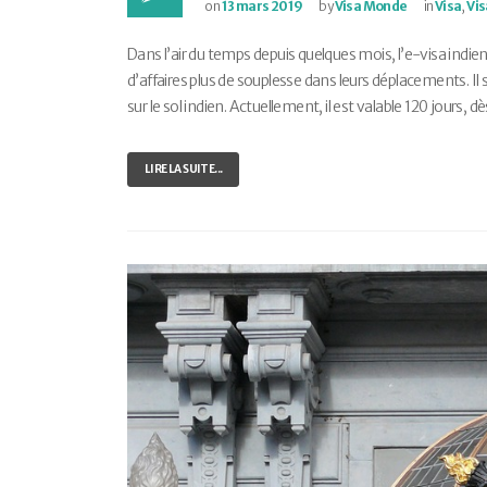
on
13 mars 2019
by
Visa Monde
in
Visa
,
Vis
Dans l’air du temps depuis quelques mois, l’e-visa indi
d’affaires plus de souplesse dans leurs déplacements. Il
sur le sol indien. Actuellement, il est valable 120 jours, 
LIRE LA SUITE...