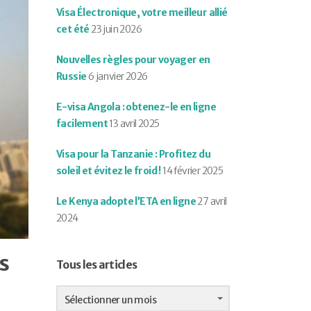
Visa Électronique, votre meilleur allié
cet été
23 juin 2026
Nouvelles règles pour voyager en
Russie
6 janvier 2026
E-visa Angola : obtenez-le en ligne
facilement
13 avril 2025
Visa pour la Tanzanie : Profitez du
soleil et évitez le froid !
14 février 2025
Le Kenya adopte l’ETA en ligne
27 avril
2024
s
Tous les articles
Tous
les
Sélectionner un mois
articles