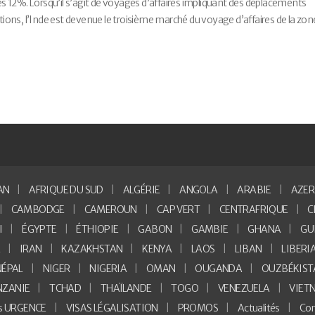
 12%. Lorsqu’il s’agit de voyages d’affaires impliquant des déplacements
ons, l’Inde est devenue le troisième marché du voyage d’affaires de la zon
AN
AFRIQUE DU SUD
ALGÉRIE
ANGOLA
ARABIE
AZER
CAMBODGE
CAMEROUN
CAP VERT
CENTRAFRIQUE
C
I
ÉGYPTE
ÉTHIOPIE
GABON
GAMBIE
GHANA
GU
E
IRAN
KAZAKHSTAN
KENYA
LAOS
LIBAN
LIBERI
NÉPAL
NIGER
NIGERIA
OMAN
OUGANDA
OUZBÉKIST
NZANIE
TCHAD
THAÏLANDE
TOGO
VENEZUELA
VIET
as URGENCE
VISAS LÉGALISATION
PROMOS
Actualités
Con