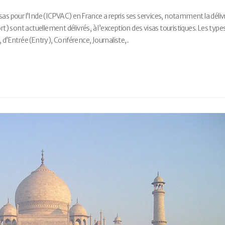
sas pour l’Inde (ICPVAC) en France a repris ses services, notamment la déli
rt) sont actuellement délivrés, à l’exception des visas touristiques. Les type
t, d’Entrée (Entry), Conférence, Journaliste,..