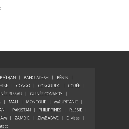
e
BAÏDJAN
BANGLADESH
BÉNIN
HINE
CONGO
CONGO RDC
CORÉE
INÉE BISSAU
GUINÉE CONAKRY
A
MALI
MONGOLIE
MAURITANIE
AN
PAKISTAN
PHILIPPINES
RUSSIE
NAM
ZAMBIE
ZIMBABWE
E-visas
tact