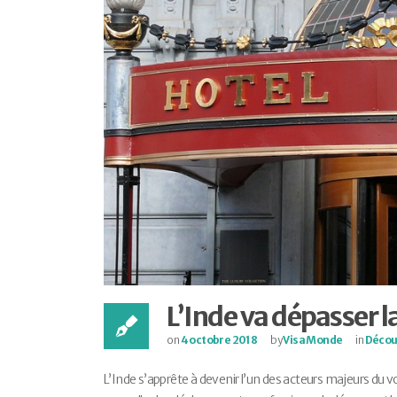
L’Inde va dépasser l
on
4 octobre 2018
by
Visa Monde
in
Décou
L’Inde s’apprête à devenir l’un des acteurs majeurs du 