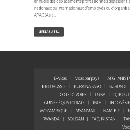
annuelle des déplacements professionnels dépassant les
nationaux ou internationaux d’employés ou d’organisati
APAC (Asie,..
LIRE LA SUITE...
E-Visas
Visas par pays
AFGHANIST
BIÉLORUSSIE
BURKINA FASO
BURUNDI
COTE D’IVOIRE
CUBA
DJIBOUT
GUINÉE ÉQUATORIALE
INDE
INDONÉSI
MOZAMBIQUE
MYANMAR
NAMIBIE
RWANDA
SOUDAN
TADJIKISTAN
TA
Vis