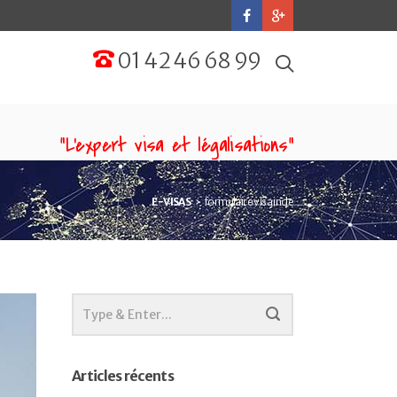
01 42 46 68 99
“L'expert visa et légalisations”
E-VISAS
formulaire visa inde
Articles récents