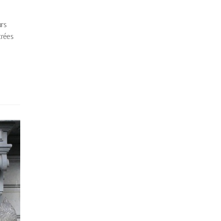
urs
trées