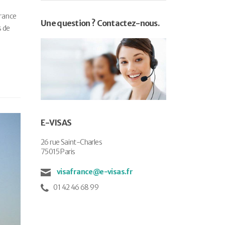
vrance
Une question ? Contactez-nous.
s de
E-VISAS
26 rue Saint-Charles
75015 Paris
visafrance@e-visas.fr
01 42 46 68 99