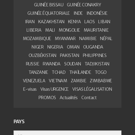
GUINÉE BISSAU
GUINÉE CONAKRY
GUINÉE ÉQUATORIALE
INDE
INDONÉSIE
IRAN
KAZAKHSTAN
KENYA
LAOS
LIBAN
LIBERIA
MALI
MONGOLIE
MAURITANIE
MOZAMBIQUE
MYANMAR
NAMIBIE
NÉPAL
NIGER
NIGERIA
OMAN
OUGANDA
OUZBÉKISTAN
PAKISTAN
PHILIPPINES
RUSSIE
RWANDA
SOUDAN
TADJIKISTAN
TANZANIE
TCHAD
THAÏLANDE
TOGO
VENEZUELA
VIETNAM
ZAMBIE
ZIMBABWE
E-visas
Visas URGENCE
VISAS LÉGALISATION
PROMOS
Actualités
Contact
PAYS