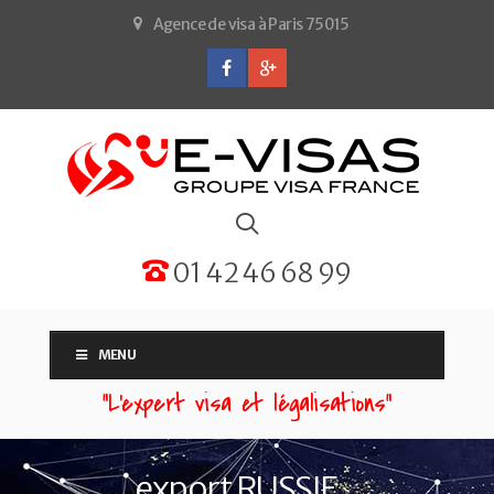
Agence de visa à Paris 75015
01 42 46 68 99
MENU
“L'expert visa et légalisations”
export RUSSIE