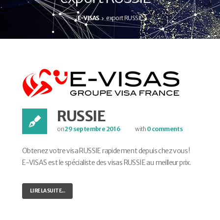
E-VISAS
export RUSSIE
RUSSIE
on
29 septembre 2016
with
0 comments
Obtenez votre visa RUSSIE rapidement depuis chez vous !
E-VISAS est le spécialiste des visas RUSSIE au meilleur prix.
LIRE LA SUITE...