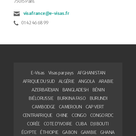
75015 Paris
visafrance@e-visas.fr
01 42 46 68 99
E-Visas
Visas par pays
AFGHANISTAN
AFRIQUE DU SUD
ALGÉRIE
ANGOLA
ARABIE
AZERBAÏDJAN
BANGLADESH
BÉNIN
BIÉLORUSSIE
BURKINA FASO
BURUNDI
CAMBODGE
CAMEROUN
CAP VERT
CENTRAFRIQUE
CHINE
CONGO
CONGO RDC
CORÉE
COTE D’IVOIRE
CUBA
DJIBOUTI
ÉGYPTE
ÉTHIOPIE
GABON
GAMBIE
GHANA