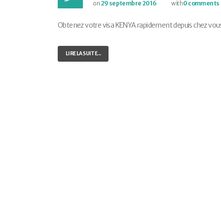
on
29 septembre 2016
with
0 comments
Obtenez votre visa KENYA rapidement depuis chez vous ! 
LIRE LA SUITE...