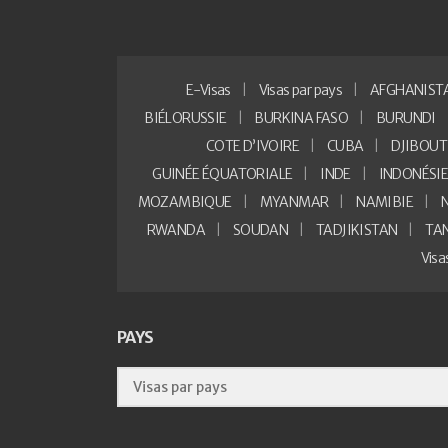
E-Visas
Visas par pays
AFGHANIST
BIÉLORUSSIE
BURKINA FASO
BURUNDI
COTE D’IVOIRE
CUBA
DJIBOUT
GUINÉE ÉQUATORIALE
INDE
INDONÉSI
MOZAMBIQUE
MYANMAR
NAMIBIE
RWANDA
SOUDAN
TADJIKISTAN
TA
Vis
PAYS