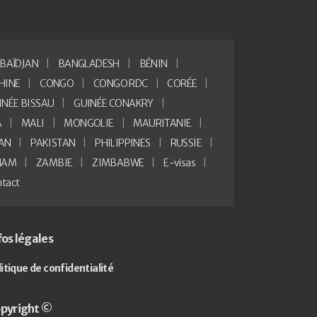
BAÏDJAN
BANGLADESH
BÉNIN
HINE
CONGO
CONGO RDC
CORÉE
INÉE BISSAU
GUINÉE CONAKRY
A
MALI
MONGOLIE
MAURITANIE
AN
PAKISTAN
PHILIPPINES
RUSSIE
NAM
ZAMBIE
ZIMBABWE
E-visas
tact
fos légales
litique de confidentialité
pyright ©