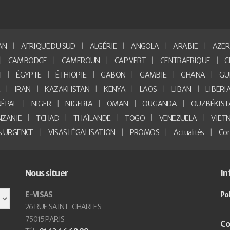
AN
AFRIQUE DU SUD
ALGÉRIE
ANGOLA
ARABIE
AZER
CAMBODGE
CAMEROUN
CAP VERT
CENTRAFRIQUE
C
I
ÉGYPTE
ÉTHIOPIE
GABON
GAMBIE
GHANA
GU
E
IRAN
KAZAKHSTAN
KENYA
LAOS
LIBAN
LIBERI
NÉPAL
NIGER
NIGERIA
OMAN
OUGANDA
OUZBÉKIST
NZANIE
TCHAD
THAÏLANDE
TOGO
VENEZUELA
VIET
as URGENCE
VISAS LÉGALISATION
PROMOS
Actualités
Con
Nous situer
In
E-VISAS
Po
26 RUE SAINT-CHARLES
75015 PARIS
Co