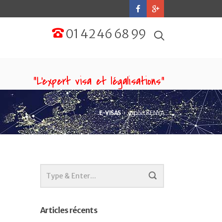
01 42 46 68 99
“L'expert visa et légalisations”
E-VISAS
export KENYA
Articles récents