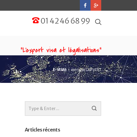
01 42 46 68 99
“L'expert visa et légalisations”
E-VISAS
exempte CAP VERT
Articles récents