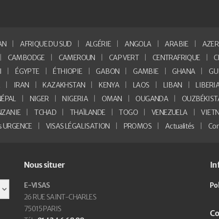
AN
AFRIQUE DU SUD
ALGÉRIE
ANGOLA
ARABIE
AZER
CAMBODGE
CAMEROUN
CAP VERT
CENTRAFRIQUE
C
I
ÉGYPTE
ÉTHIOPIE
GABON
GAMBIE
GHANA
GU
E
IRAN
KAZAKHSTAN
KENYA
LAOS
LIBAN
LIBERI
NÉPAL
NIGER
NIGERIA
OMAN
OUGANDA
OUZBÉKIST
NZANIE
TCHAD
THAÏLANDE
TOGO
VENEZUELA
VIET
as URGENCE
VISAS LÉGALISATION
PROMOS
Actualités
Con
Nous situer
In
E-VISAS
Po
26 RUE SAINT-CHARLES
75015 PARIS
Co