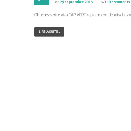
on
29 septembre 2016
with
0 comments
Obtenez votre visa CAP VERT rapidement depuis chez vous
LIRE LA SUITE...