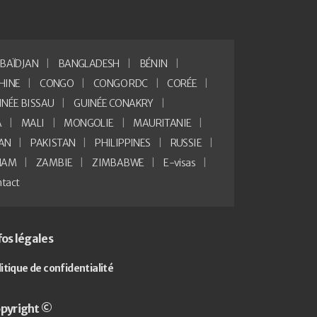
BAÏDJAN
BANGLADESH
BÉNIN
HINE
CONGO
CONGO RDC
CORÉE
INÉE BISSAU
GUINÉE CONAKRY
A
MALI
MONGOLIE
MAURITANIE
AN
PAKISTAN
PHILIPPINES
RUSSIE
NAM
ZAMBIE
ZIMBABWE
E-visas
tact
fos légales
litique de confidentialité
pyright ©