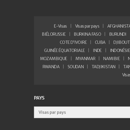
E-Visas
Visas par pays
AFGHANIST
BIÉLORUSSIE
BURKINA FASO
BURUNDI
COTE D’IVOIRE
CUBA
DJIBOUT
GUINÉE ÉQUATORIALE
INDE
INDONÉSI
MOZAMBIQUE
MYANMAR
NAMIBIE
RWANDA
SOUDAN
TADJIKISTAN
TA
Vis
PAYS