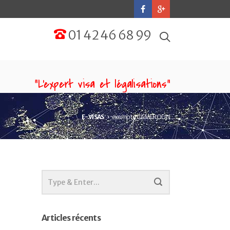
01 42 46 68 99
“L'expert visa et légalisations”
E-VISAS
exempte CAMEROUN
Articles récents