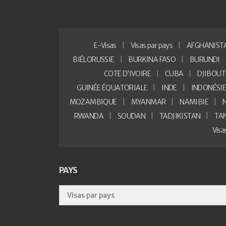
E-Visas
Visas par pays
AFGHANIST
BIÉLORUSSIE
BURKINA FASO
BURUNDI
COTE D’IVOIRE
CUBA
DJIBOUT
GUINÉE ÉQUATORIALE
INDE
INDONÉSI
MOZAMBIQUE
MYANMAR
NAMIBIE
RWANDA
SOUDAN
TADJIKISTAN
TA
Vis
PAYS