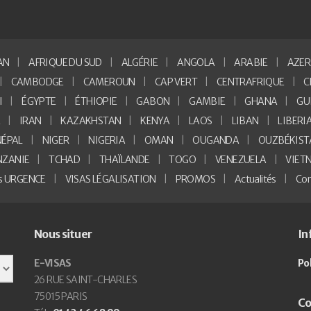
AN
AFRIQUE DU SUD
ALGÉRIE
ANGOLA
ARABIE
AZER
CAMBODGE
CAMEROUN
CAP VERT
CENTRAFRIQUE
C
I
ÉGYPTE
ÉTHIOPIE
GABON
GAMBIE
GHANA
GU
E
IRAN
KAZAKHSTAN
KENYA
LAOS
LIBAN
LIBERI
NÉPAL
NIGER
NIGERIA
OMAN
OUGANDA
OUZBÉKIST
NZANIE
TCHAD
THAÏLANDE
TOGO
VENEZUELA
VIET
as URGENCE
VISAS LÉGALISATION
PROMOS
Actualités
Con
Nous situer
In
E-VISAS
Po
26 RUE SAINT-CHARLES
75015 PARIS
Co