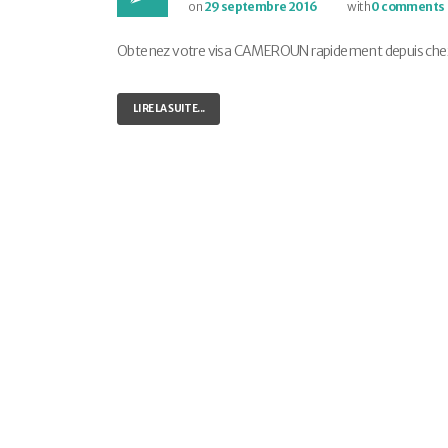
on
29 septembre 2016
with
0 comments
Obtenez votre visa CAMEROUN rapidement depuis chez vo
LIRE LA SUITE...