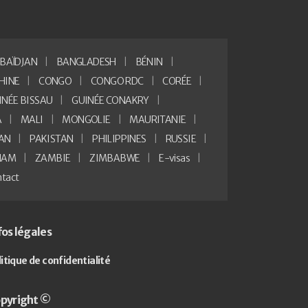
BAÏDJAN
BANGLADESH
BÉNIN
HINE
CONGO
CONGO RDC
CORÉE
INÉE BISSAU
GUINÉE CONAKRY
A
MALI
MONGOLIE
MAURITANIE
AN
PAKISTAN
PHILIPPINES
RUSSIE
NAM
ZAMBIE
ZIMBABWE
E-visas
tact
fos légales
litique de confidentialité
pyright ©