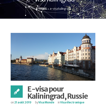
E-VISAS
e-visa kalingrad
E-visa pour
Kaliningrad, Russie
on
21 août 2019
by
Visa Monde
in
Visa électronique