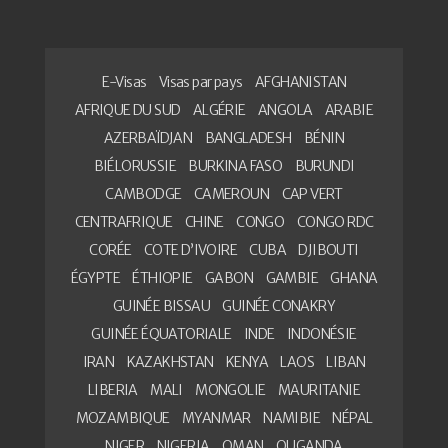
E-Visas
Visas par pays
AFGHANISTAN
AFRIQUE DU SUD
ALGÉRIE
ANGOLA
ARABIE
AZERBAÏDJAN
BANGLADESH
BÉNIN
BIÉLORUSSIE
BURKINA FASO
BURUNDI
CAMBODGE
CAMEROUN
CAP VERT
CENTRAFRIQUE
CHINE
CONGO
CONGO RDC
CORÉE
COTE D’IVOIRE
CUBA
DJIBOUTI
ÉGYPTE
ÉTHIOPIE
GABON
GAMBIE
GHANA
GUINÉE BISSAU
GUINÉE CONAKRY
GUINÉE ÉQUATORIALE
INDE
INDONÉSIE
IRAN
KAZAKHSTAN
KENYA
LAOS
LIBAN
LIBERIA
MALI
MONGOLIE
MAURITANIE
MOZAMBIQUE
MYANMAR
NAMIBIE
NÉPAL
NIGER
NIGERIA
OMAN
OUGANDA