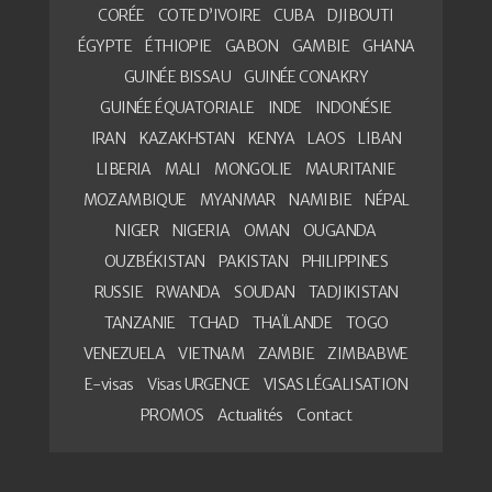
CORÉE
COTE D’IVOIRE
CUBA
DJIBOUTI
ÉGYPTE
ÉTHIOPIE
GABON
GAMBIE
GHANA
GUINÉE BISSAU
GUINÉE CONAKRY
GUINÉE ÉQUATORIALE
INDE
INDONÉSIE
IRAN
KAZAKHSTAN
KENYA
LAOS
LIBAN
LIBERIA
MALI
MONGOLIE
MAURITANIE
MOZAMBIQUE
MYANMAR
NAMIBIE
NÉPAL
NIGER
NIGERIA
OMAN
OUGANDA
OUZBÉKISTAN
PAKISTAN
PHILIPPINES
RUSSIE
RWANDA
SOUDAN
TADJIKISTAN
TANZANIE
TCHAD
THAÏLANDE
TOGO
VENEZUELA
VIETNAM
ZAMBIE
ZIMBABWE
E-visas
Visas URGENCE
VISAS LÉGALISATION
PROMOS
Actualités
Contact