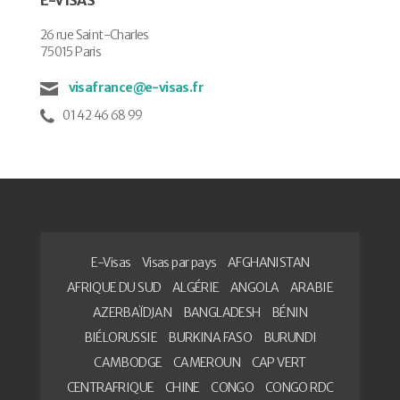
26 rue Saint-Charles
75015 Paris
visafrance@e-visas.fr
01 42 46 68 99
E-Visas
Visas par pays
AFGHANISTAN
AFRIQUE DU SUD
ALGÉRIE
ANGOLA
ARABIE
AZERBAÏDJAN
BANGLADESH
BÉNIN
BIÉLORUSSIE
BURKINA FASO
BURUNDI
CAMBODGE
CAMEROUN
CAP VERT
CENTRAFRIQUE
CHINE
CONGO
CONGO RDC