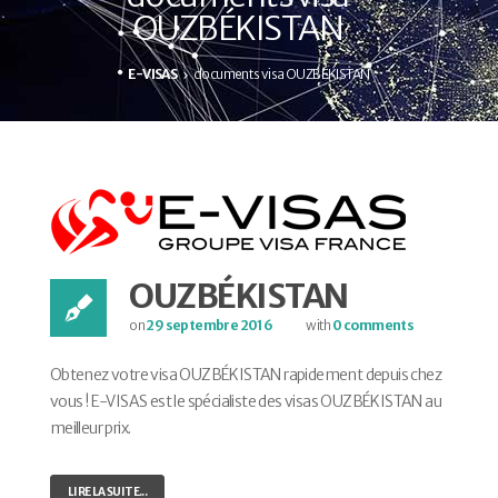
OUZBÉKISTAN
E-VISAS
documents visa OUZBÉKISTAN
OUZBÉKISTAN
on
29 septembre 2016
with
0 comments
Obtenez votre visa OUZBÉKISTAN rapidement depuis chez
vous ! E-VISAS est le spécialiste des visas OUZBÉKISTAN au
meilleur prix.
LIRE LA SUITE...