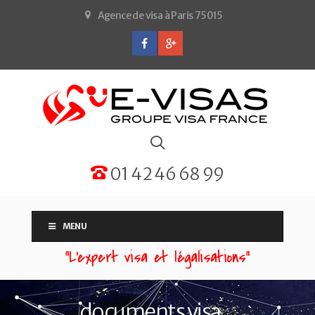
Agence de visa à Paris 75015
01 42 46 68 99
MENU
“L'expert visa et légalisations”
documents visa