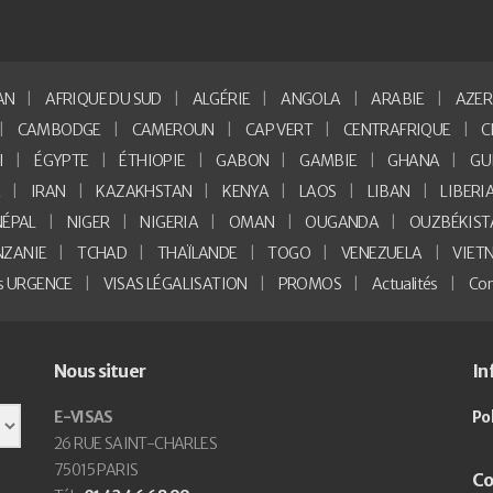
AN
AFRIQUE DU SUD
ALGÉRIE
ANGOLA
ARABIE
AZER
CAMBODGE
CAMEROUN
CAP VERT
CENTRAFRIQUE
C
I
ÉGYPTE
ÉTHIOPIE
GABON
GAMBIE
GHANA
GU
E
IRAN
KAZAKHSTAN
KENYA
LAOS
LIBAN
LIBERI
NÉPAL
NIGER
NIGERIA
OMAN
OUGANDA
OUZBÉKIST
NZANIE
TCHAD
THAÏLANDE
TOGO
VENEZUELA
VIET
as URGENCE
VISAS LÉGALISATION
PROMOS
Actualités
Con
Nous situer
In
E-VISAS
Po
26 RUE SAINT-CHARLES
75015 PARIS
Co