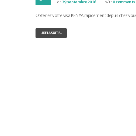
on
29 septembre 2016
with
0 comments
Obtenez votre visa KENYA rapidement depuis chez vous ! 
LIRE LA SUITE...