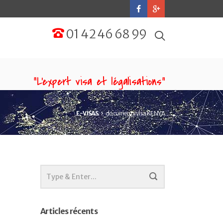
01 42 46 68 99
“L'expert visa et légalisations”
E-VISAS
documents visa KENYA
Articles récents