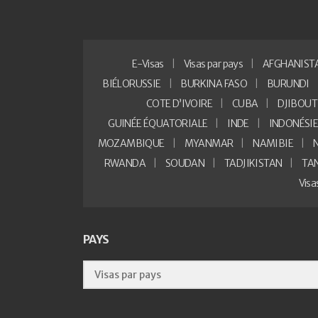
E-Visas
Visas par pays
AFGHANIST
BIÉLORUSSIE
BURKINA FASO
BURUNDI
COTE D’IVOIRE
CUBA
DJIBOUT
GUINÉE ÉQUATORIALE
INDE
INDONÉSI
MOZAMBIQUE
MYANMAR
NAMIBIE
RWANDA
SOUDAN
TADJIKISTAN
TA
Vis
PAYS