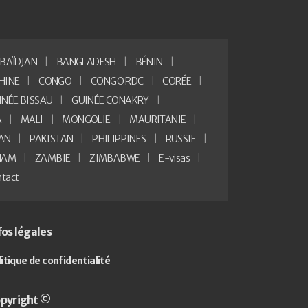
BAÏDJAN
BANGLADESH
BÉNIN
HINE
CONGO
CONGO RDC
CORÉE
INÉE BISSAU
GUINÉE CONAKRY
A
MALI
MONGOLIE
MAURITANIE
AN
PAKISTAN
PHILIPPINES
RUSSIE
NAM
ZAMBIE
ZIMBABWE
E-visas
tact
fos légales
litique de confidentialité
pyright ©