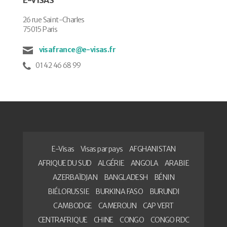
26 rue Saint-Charles
75015 Paris
visafrance@e-visas.fr
01 42 46 68 99
E-Visas
Visas par pays
AFGHANISTAN
AFRIQUE DU SUD
ALGÉRIE
ANGOLA
ARABIE
AZERBAÏDJAN
BANGLADESH
BÉNIN
BIÉLORUSSIE
BURKINA FASO
BURUNDI
CAMBODGE
CAMEROUN
CAP VERT
CENTRAFRIQUE
CHINE
CONGO
CONGO RDC