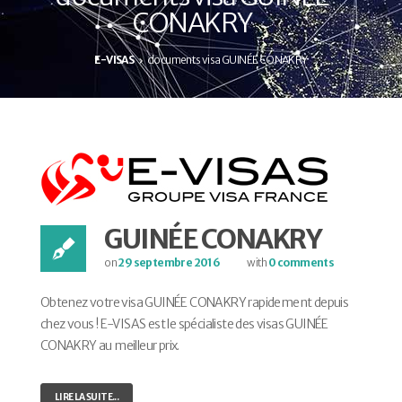
CONAKRY
E-VISAS
documents visa GUINÉE CONAKRY
GUINÉE CONAKRY
on
29 septembre 2016
with
0 comments
Obtenez votre visa GUINÉE CONAKRY rapidement depuis
chez vous ! E-VISAS est le spécialiste des visas GUINÉE
CONAKRY au meilleur prix.
LIRE LA SUITE...