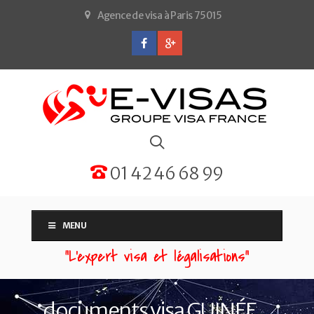
Agence de visa à Paris 75015
01 42 46 68 99
MENU
“L'expert visa et légalisations”
documents visa GUINÉE