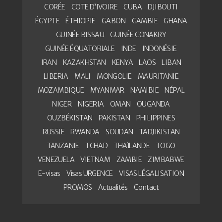
CORÉE
COTE D’IVOIRE
CUBA
DJIBOUTI
ÉGYPTE
ÉTHIOPIE
GABON
GAMBIE
GHANA
GUINÉE BISSAU
GUINÉE CONAKRY
GUINÉE ÉQUATORIALE
INDE
INDONÉSIE
IRAN
KAZAKHSTAN
KENYA
LAOS
LIBAN
LIBERIA
MALI
MONGOLIE
MAURITANIE
MOZAMBIQUE
MYANMAR
NAMIBIE
NÉPAL
NIGER
NIGERIA
OMAN
OUGANDA
OUZBÉKISTAN
PAKISTAN
PHILIPPINES
RUSSIE
RWANDA
SOUDAN
TADJIKISTAN
TANZANIE
TCHAD
THAÏLANDE
TOGO
VENEZUELA
VIETNAM
ZAMBIE
ZIMBABWE
E-visas
Visas URGENCE
VISAS LÉGALISATION
PROMOS
Actualités
Contact