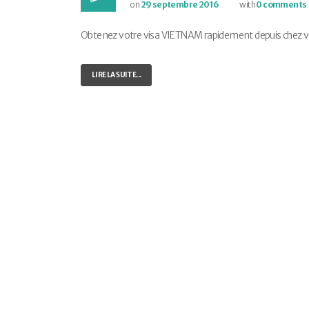
on
29 septembre 2016
with
0 comments
Obtenez votre visa VIETNAM rapidement depuis chez vous
LIRE LA SUITE...