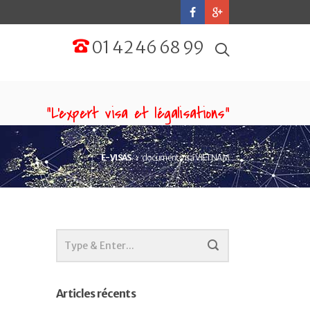
01 42 46 68 99
“L'expert visa et légalisations”
E-VISAS
document visa VIETNAM
Articles récents