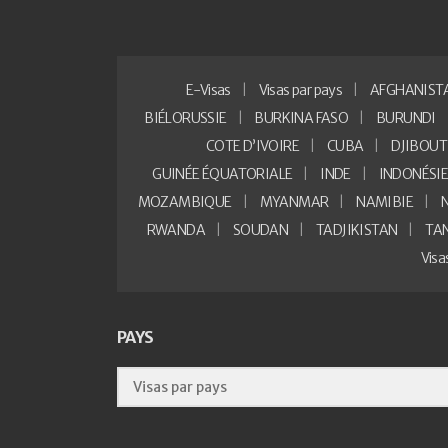
E-Visas
Visas par pays
AFGHANIST
BIÉLORUSSIE
BURKINA FASO
BURUNDI
COTE D’IVOIRE
CUBA
DJIBOUT
GUINÉE ÉQUATORIALE
INDE
INDONÉSI
MOZAMBIQUE
MYANMAR
NAMIBIE
RWANDA
SOUDAN
TADJIKISTAN
TA
Vis
PAYS