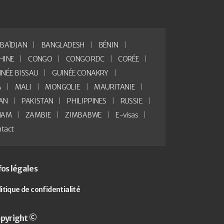
BAÏDJAN
BANGLADESH
BÉNIN
HINE
CONGO
CONGO RDC
CORÉE
INÉE BISSAU
GUINÉE CONAKRY
A
MALI
MONGOLIE
MAURITANIE
AN
PAKISTAN
PHILIPPINES
RUSSIE
NAM
ZAMBIE
ZIMBABWE
E-visas
tact
fos légales
litique de confidentialité
pyright ©