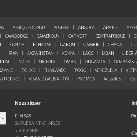
AN
AFRIQUE DU SUD
ALGÉRIE
ANGOLA
ARABIE
AZER
CAMBODGE
CAMEROUN
CAP VERT
CENTRAFRIQUE
C
I
ÉGYPTE
ÉTHIOPIE
GABON
GAMBIE
GHANA
GU
E
IRAN
KAZAKHSTAN
KENYA
LAOS
LIBAN
LIBERI
NÉPAL
NIGER
NIGERIA
OMAN
OUGANDA
OUZBÉKIST
NZANIE
TCHAD
THAÏLANDE
TOGO
VENEZUELA
VIET
as URGENCE
VISAS LÉGALISATION
PROMOS
Actualités
Con
Nous situer
In
E-VISAS
Po
26 RUE SAINT-CHARLES
75015 PARIS
Co