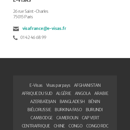
26 rue Saint-Charles
75015 Paris
visafrance@e-visas.fr
01 42 46 68 99
E-Visas
Visas par pays
AFGHANISTAN
AFRIQUE DU SUD
ALGÉRIE
ANGOLA
ARABIE
AZERBAÏDJAN
BANGLADESH
BÉNIN
BIÉLORUSSIE
BURKINA FASO
BURUNDI
CAMBODGE
CAMEROUN
CAP VERT
CENTRAFRIQUE
CHINE
CONGO
CONGO RDC