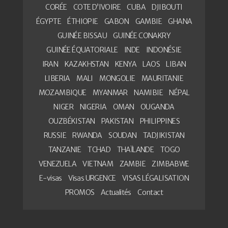
CORÉE
COTE D’IVOIRE
CUBA
DJIBOUTI
ÉGYPTE
ÉTHIOPIE
GABON
GAMBIE
GHANA
GUINÉE BISSAU
GUINÉE CONAKRY
GUINÉE ÉQUATORIALE
INDE
INDONÉSIE
IRAN
KAZAKHSTAN
KENYA
LAOS
LIBAN
LIBERIA
MALI
MONGOLIE
MAURITANIE
MOZAMBIQUE
MYANMAR
NAMIBIE
NÉPAL
NIGER
NIGERIA
OMAN
OUGANDA
OUZBÉKISTAN
PAKISTAN
PHILIPPINES
RUSSIE
RWANDA
SOUDAN
TADJIKISTAN
TANZANIE
TCHAD
THAÏLANDE
TOGO
VENEZUELA
VIETNAM
ZAMBIE
ZIMBABWE
E-visas
Visas URGENCE
VISAS LÉGALISATION
PROMOS
Actualités
Contact