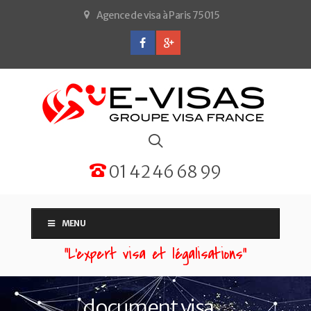
Agence de visa à Paris 75015
01 42 46 68 99
MENU
“L'expert visa et légalisations”
document visa