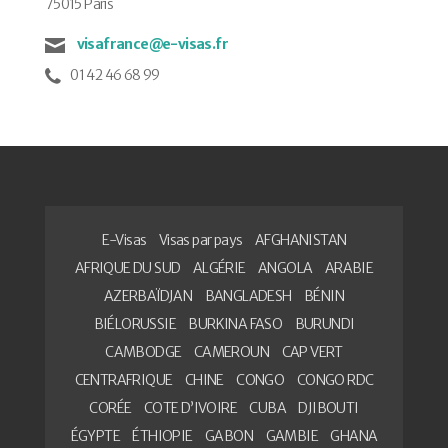
75015 Paris
visafrance@e-visas.fr
01 42 46 68 99
E-Visas
Visas par pays
AFGHANISTAN
AFRIQUE DU SUD
ALGÉRIE
ANGOLA
ARABIE
AZERBAÏDJAN
BANGLADESH
BÉNIN
BIÉLORUSSIE
BURKINA FASO
BURUNDI
CAMBODGE
CAMEROUN
CAP VERT
CENTRAFRIQUE
CHINE
CONGO
CONGO RDC
CORÉE
COTE D’IVOIRE
CUBA
DJIBOUTI
ÉGYPTE
ÉTHIOPIE
GABON
GAMBIE
GHANA