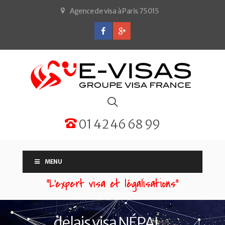
Agence de visa à Paris 75015
01 42 46 68 99
MENU
“L'expert visa et légalisations”
delais visa NÉPAL