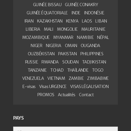
GUINÉE BISSAU
GUINÉE CONAKRY
GUINÉE ÉQUATORIALE
INDE
INDONÉSIE
IRAN
KAZAKHSTAN
KENYA
LAOS
LIBAN
LIBERIA
MALI
MONGOLIE
MAURITANIE
MOZAMBIQUE
MYANMAR
NAMIBIE
NÉPAL
NIGER
NIGERIA
OMAN
OUGANDA
OUZBÉKISTAN
PAKISTAN
PHILIPPINES
RUSSIE
RWANDA
SOUDAN
TADJIKISTAN
TANZANIE
TCHAD
THAÏLANDE
TOGO
VENEZUELA
VIETNAM
ZAMBIE
ZIMBABWE
E-visas
Visas URGENCE
VISAS LÉGALISATION
PROMOS
Actualités
Contact
PAYS