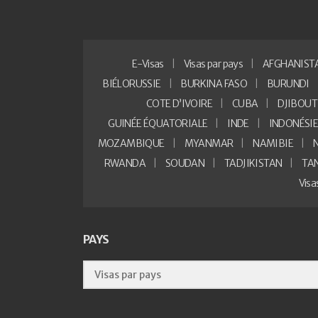
E-Visas
Visas par pays
AFGHANIST
BIÉLORUSSIE
BURKINA FASO
BURUNDI
COTE D’IVOIRE
CUBA
DJIBOUT
GUINÉE ÉQUATORIALE
INDE
INDONÉSI
MOZAMBIQUE
MYANMAR
NAMIBIE
RWANDA
SOUDAN
TADJIKISTAN
TA
Vis
PAYS