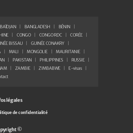
BAÏDJAN
BANGLADESH
BÉNIN
HINE
CONGO
CONGO RDC
CORÉE
INÉE BISSAU
GUINÉE CONAKRY
A
MALI
MONGOLIE
MAURITANIE
AN
PAKISTAN
PHILIPPINES
RUSSIE
NAM
ZAMBIE
ZIMBABWE
E-visas
tact
fos légales
litique de confidentialité
pyright ©