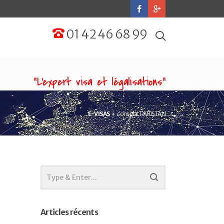
01 42 46 68 99
“L'expert visa et légalisations”
E-VISAS
consulat PAKISTAN
Articles récents