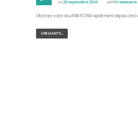
on
29 septembre 2016
with
0 comments
Obtenez votre visa PAKISTAN rapidement depuis chez vous
LIRE LA SUITE...