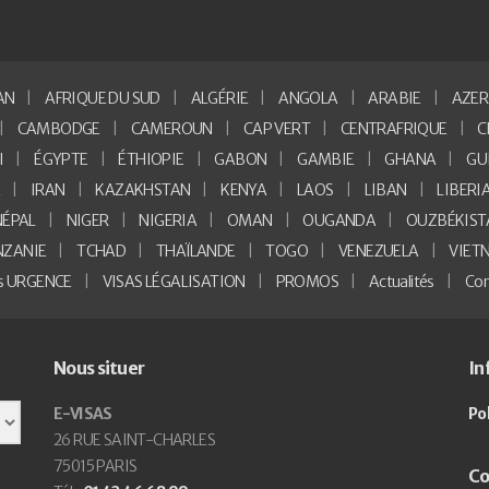
AN
AFRIQUE DU SUD
ALGÉRIE
ANGOLA
ARABIE
AZER
CAMBODGE
CAMEROUN
CAP VERT
CENTRAFRIQUE
C
I
ÉGYPTE
ÉTHIOPIE
GABON
GAMBIE
GHANA
GU
E
IRAN
KAZAKHSTAN
KENYA
LAOS
LIBAN
LIBERI
NÉPAL
NIGER
NIGERIA
OMAN
OUGANDA
OUZBÉKIST
NZANIE
TCHAD
THAÏLANDE
TOGO
VENEZUELA
VIET
as URGENCE
VISAS LÉGALISATION
PROMOS
Actualités
Con
Nous situer
In
E-VISAS
Po
26 RUE SAINT-CHARLES
75015 PARIS
Co