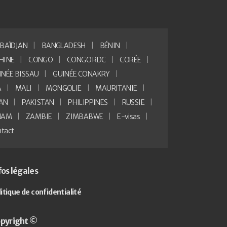
BAÏDJAN
BANGLADESH
BÉNIN
HINE
CONGO
CONGO RDC
CORÉE
INÉE BISSAU
GUINÉE CONAKRY
A
MALI
MONGOLIE
MAURITANIE
AN
PAKISTAN
PHILIPPINES
RUSSIE
NAM
ZAMBIE
ZIMBABWE
E-visas
tact
fos légales
litique de confidentialité
pyright ©