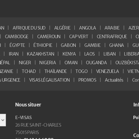
AN
AFRIQUE DU SUD
ALGÉRIE
ANGOLA
ARABIE
AZER
CAMBODGE
CAMEROUN
CAP VERT
CENTRAFRIQUE
C
I
ÉGYPTE
ÉTHIOPIE
GABON
GAMBIE
GHANA
GU
E
IRAN
KAZAKHSTAN
KENYA
LAOS
LIBAN
LIBERI
NÉPAL
NIGER
NIGERIA
OMAN
OUGANDA
OUZBÉKIST
NZANIE
TCHAD
THAÏLANDE
TOGO
VENEZUELA
VIET
as URGENCE
VISAS LÉGALISATION
PROMOS
Actualités
Con
Nous situer
In
E-VISAS
Po
26 RUE SAINT-CHARLES
75015 PARIS
Co