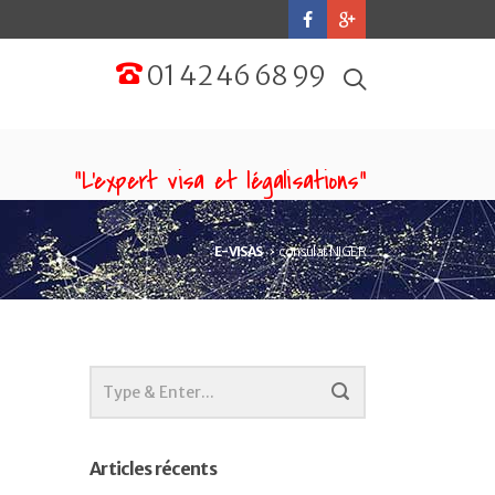
01 42 46 68 99
“L'expert visa et légalisations”
E-VISAS
consulat NIGER
Articles récents