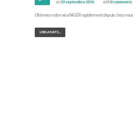
on
29 septembre 2016
with
0 comments
Obtenez votre visa NIGER rapidement depuis chez vous ! E
LIRE LA SUITE...