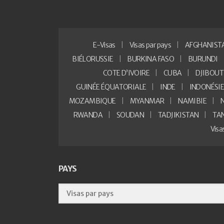
E-Visas
Visas par pays
AFGHANIST
BIÉLORUSSIE
BURKINA FASO
BURUNDI
COTE D’IVOIRE
CUBA
DJIBOUT
GUINÉE ÉQUATORIALE
INDE
INDONÉSI
MOZAMBIQUE
MYANMAR
NAMIBIE
RWANDA
SOUDAN
TADJIKISTAN
TA
Vis
PAYS