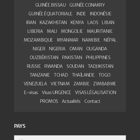
GUINÉE BISSAU
GUINÉE CONAKRY
GUINÉE ÉQUATORIALE
INDE
INDONÉSIE
IRAN
KAZAKHSTAN
KENYA
LAOS
LIBAN
LIBERIA
MALI
MONGOLIE
MAURITANIE
MOZAMBIQUE
MYANMAR
NAMIBIE
NÉPAL
NIGER
NIGERIA
OMAN
OUGANDA
OUZBÉKISTAN
PAKISTAN
PHILIPPINES
RUSSIE
RWANDA
SOUDAN
TADJIKISTAN
TANZANIE
TCHAD
THAÏLANDE
TOGO
VENEZUELA
VIETNAM
ZAMBIE
ZIMBABWE
E-visas
Visas URGENCE
VISAS LÉGALISATION
PROMOS
Actualités
Contact
PAYS