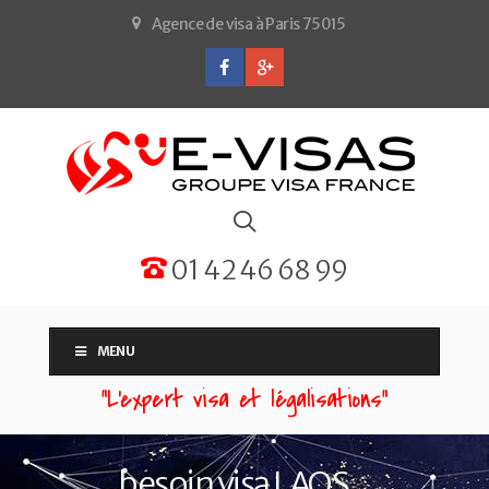
Agence de visa à Paris 75015
01 42 46 68 99
MENU
“L'expert visa et légalisations”
besoin visa LAOS