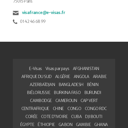
75015 Paris
visafrance@e-visas.fr
01 42 46 68 99
E-Visas
Visas par pays
AFGHANISTAN
AFRIQUE DU SUD
ALGÉRIE
ANGOLA
ARABIE
AZERBAÏDJAN
BANGLADESH
BÉNIN
BIÉLORUSSIE
BURKINA FASO
BURUNDI
CAMBODGE
CAMEROUN
CAP VERT
CENTRAFRIQUE
CHINE
CONGO
CONGO RDC
CORÉE
COTE D’IVOIRE
CUBA
DJIBOUTI
ÉGYPTE
ÉTHIOPIE
GABON
GAMBIE
GHANA