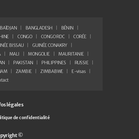
BAÏDJAN
BANGLADESH
BÉNIN
HINE
CONGO
CONGO RDC
CORÉE
INÉE BISSAU
GUINÉE CONAKRY
A
MALI
MONGOLIE
MAURITANIE
AN
PAKISTAN
PHILIPPINES
RUSSIE
NAM
ZAMBIE
ZIMBABWE
E-visas
tact
fos légales
litique de confidentialité
pyright ©