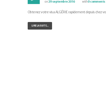
on
29 septembre 2016
with
0 comments
Obtenez votre visa ALGÉRIE rapidement depuis chez vous 
LIRE LA SUITE...