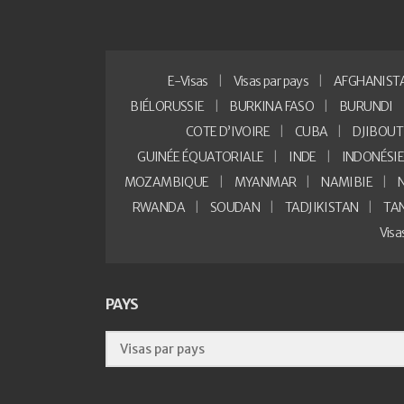
E-Visas
Visas par pays
AFGHANIST
BIÉLORUSSIE
BURKINA FASO
BURUNDI
COTE D’IVOIRE
CUBA
DJIBOUT
GUINÉE ÉQUATORIALE
INDE
INDONÉSI
MOZAMBIQUE
MYANMAR
NAMIBIE
RWANDA
SOUDAN
TADJIKISTAN
TA
Vis
PAYS