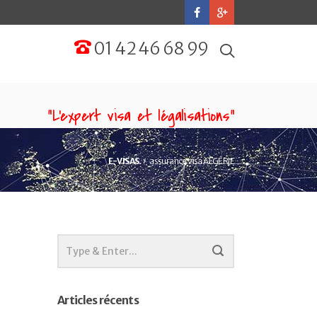
01 42 46 68 99
“L'expert visa et légalisations”
E-VISAS
assurance visa ALGÉRIE
Articles récents