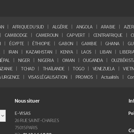
AN
AFRIQUE DU SUD
ALGÉRIE
ANGOLA
ARABIE
AZER
CAMBODGE
CAMEROUN
CAP VERT
CENTRAFRIQUE
C
I
ÉGYPTE
ÉTHIOPIE
GABON
GAMBIE
GHANA
GU
E
IRAN
KAZAKHSTAN
KENYA
LAOS
LIBAN
LIBERI
NÉPAL
NIGER
NIGERIA
OMAN
OUGANDA
OUZBÉKIST
NZANIE
TCHAD
THAÏLANDE
TOGO
VENEZUELA
VIET
as URGENCE
VISAS LÉGALISATION
PROMOS
Actualités
Con
Nous situer
In
E-VISAS
Po
26 RUE SAINT-CHARLES
75015 PARIS
Co