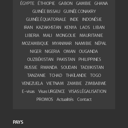
ÉGYPTE
ÉTHIOPIE
GABON
GAMBIE
GHANA
GUINÉE BISSAU
GUINÉE CONAKRY
GUINÉE ÉQUATORIALE
INDE
INDONÉSIE
IRAN
KAZAKHSTAN
KENYA
LAOS
LIBAN
LIBERIA
MALI
MONGOLIE
MAURITANIE
MOZAMBIQUE
MYANMAR
NAMIBIE
NÉPAL
NIGER
NIGERIA
OMAN
OUGANDA
OUZBÉKISTAN
PAKISTAN
PHILIPPINES
RUSSIE
RWANDA
SOUDAN
TADJIKISTAN
TANZANIE
TCHAD
THAÏLANDE
TOGO
VENEZUELA
VIETNAM
ZAMBIE
ZIMBABWE
E-visas
Visas URGENCE
VISAS LÉGALISATION
PROMOS
Actualités
Contact
PAYS