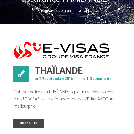
E-VISAS
assurance THAÏLANDE
THAÏLANDE
on
29 septembre 2016
with
0 comments
Obtenez votre visa THAÏLANDE rapidement depuis chez
vous ! E-VISAS est le spécialiste des visas THAÏLANDE au
meilleur prix.
LIRE LA SUITE...