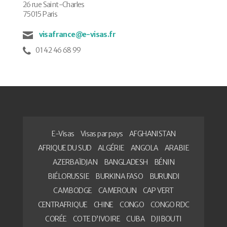
26 rue Saint-Charles
75015 Paris
visafrance@e-visas.fr
01 42 46 68 99
E-Visas
Visas par pays
AFGHANISTAN
AFRIQUE DU SUD
ALGÉRIE
ANGOLA
ARABIE
AZERBAÏDJAN
BANGLADESH
BÉNIN
BIÉLORUSSIE
BURKINA FASO
BURUNDI
CAMBODGE
CAMEROUN
CAP VERT
CENTRAFRIQUE
CHINE
CONGO
CONGO RDC
CORÉE
COTE D’IVOIRE
CUBA
DJIBOUTI