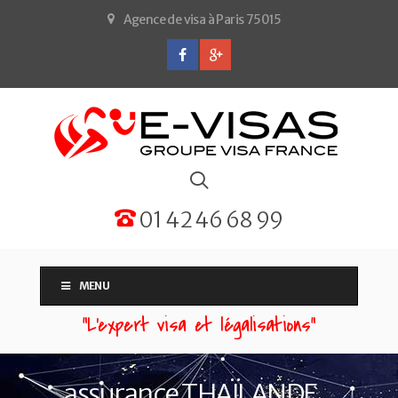
Agence de visa à Paris 75015
01 42 46 68 99
MENU
“L'expert visa et légalisations”
assurance THAÏLANDE