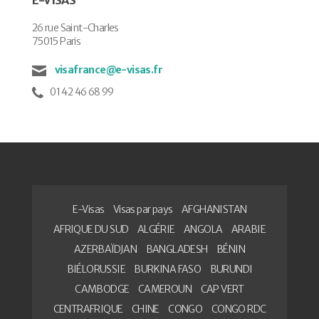
26 rue Saint-Charles
75015 Paris
visafrance@e-visas.fr
01 42 46 68 99
E-Visas
Visas par pays
AFGHANISTAN
AFRIQUE DU SUD
ALGÉRIE
ANGOLA
ARABIE
AZERBAÏDJAN
BANGLADESH
BÉNIN
BIÉLORUSSIE
BURKINA FASO
BURUNDI
CAMBODGE
CAMEROUN
CAP VERT
CENTRAFRIQUE
CHINE
CONGO
CONGO RDC