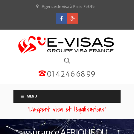
Agence de visa à Paris 75015
01 42 46 68 99
MENU
“L'expert visa et légalisations”
assurance AFRIQUE DU