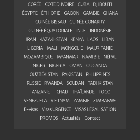
CORÉE
COTE D’IVOIRE
CUBA
DJIBOUTI
ÉGYPTE
ÉTHIOPIE
GABON
GAMBIE
GHANA
GUINÉE BISSAU
GUINÉE CONAKRY
GUINÉE ÉQUATORIALE
INDE
INDONÉSIE
IRAN
KAZAKHSTAN
KENYA
LAOS
LIBAN
LIBERIA
MALI
MONGOLIE
MAURITANIE
MOZAMBIQUE
MYANMAR
NAMIBIE
NÉPAL
NIGER
NIGERIA
OMAN
OUGANDA
OUZBÉKISTAN
PAKISTAN
PHILIPPINES
RUSSIE
RWANDA
SOUDAN
TADJIKISTAN
TANZANIE
TCHAD
THAÏLANDE
TOGO
VENEZUELA
VIETNAM
ZAMBIE
ZIMBABWE
E-visas
Visas URGENCE
VISAS LÉGALISATION
PROMOS
Actualités
Contact