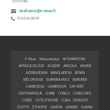
75015 Paris
visafrance@e-visas.fr
01 42 46 68 99
E-Visas
Visas par pays
AFGHANISTAN
AFRIQUE DU SUD
ALGÉRIE
ANGOLA
ARABIE
AZERBAÏDJAN
BANGLADESH
BÉNIN
BIÉLORUSSIE
BURKINA FASO
BURUNDI
CAMBODGE
CAMEROUN
CAP VERT
CENTRAFRIQUE
CHINE
CONGO
CONGO RDC
CORÉE
COTE D’IVOIRE
CUBA
DJIBOUTI
ÉGYPTE
ÉTHIOPIE
GABON
GAMBIE
GHANA