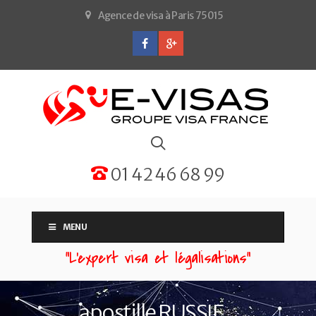
Agence de visa à Paris 75015
01 42 46 68 99
MENU
“L'expert visa et légalisations”
apostille RUSSIE