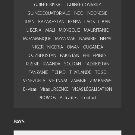
GUINÉE BISSAU
GUINÉE CONAKRY
GUINÉE ÉQUATORIALE
INDE
INDONÉSIE
IRAN
KAZAKHSTAN
KENYA
LAOS
LIBAN
LIBERIA
MALI
MONGOLIE
MAURITANIE
MOZAMBIQUE
MYANMAR
NAMIBIE
NÉPAL
NIGER
NIGERIA
OMAN
OUGANDA
OUZBÉKISTAN
PAKISTAN
PHILIPPINES
RUSSIE
RWANDA
SOUDAN
TADJIKISTAN
TANZANIE
TCHAD
THAÏLANDE
TOGO
VENEZUELA
VIETNAM
ZAMBIE
ZIMBABWE
E-visas
Visas URGENCE
VISAS LÉGALISATION
PROMOS
Actualités
Contact
PAYS