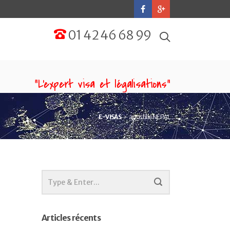
01 42 46 68 99
“L'expert visa et légalisations”
E-VISAS
apostille NÉPAL
Articles récents