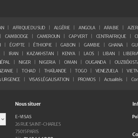
AN
AFRIQUE DU SUD
ALGÉRIE
ANGOLA
ARABIE
AZER
CAMBODGE
CAMEROUN
CAP VERT
CENTRAFRIQUE
C
I
ÉGYPTE
ÉTHIOPIE
GABON
GAMBIE
GHANA
GU
E
IRAN
KAZAKHSTAN
KENYA
LAOS
LIBAN
LIBERI
NÉPAL
NIGER
NIGERIA
OMAN
OUGANDA
OUZBÉKIST
NZANIE
TCHAD
THAÏLANDE
TOGO
VENEZUELA
VIET
as URGENCE
VISAS LÉGALISATION
PROMOS
Actualités
Con
Nous situer
In
E-VISAS
Po
26 RUE SAINT-CHARLES
75015 PARIS
Co