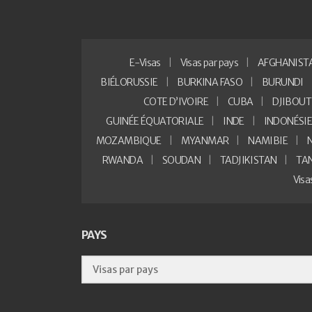
E-Visas
Visas par pays
AFGHANIST
BIÉLORUSSIE
BURKINA FASO
BURUNDI
COTE D’IVOIRE
CUBA
DJIBOUT
GUINÉE ÉQUATORIALE
INDE
INDONÉSI
MOZAMBIQUE
MYANMAR
NAMIBIE
RWANDA
SOUDAN
TADJIKISTAN
TA
Vis
PAYS