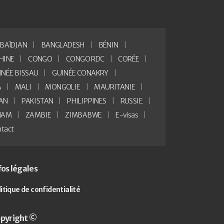
BAÏDJAN
BANGLADESH
BÉNIN
HINE
CONGO
CONGO RDC
CORÉE
INÉE BISSAU
GUINÉE CONAKRY
A
MALI
MONGOLIE
MAURITANIE
AN
PAKISTAN
PHILIPPINES
RUSSIE
NAM
ZAMBIE
ZIMBABWE
E-visas
tact
fos légales
litique de confidentialité
pyright ©