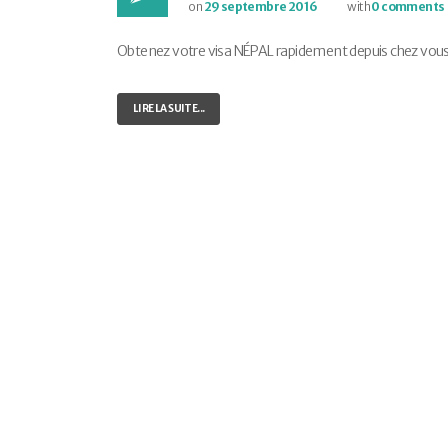
on
29 septembre 2016
with
0 comments
Obtenez votre visa NÉPAL rapidement depuis chez vous ! E
LIRE LA SUITE...