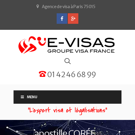
Agence de visa à Paris 75015
01 42 46 68 99
MENU
“L'expert visa et légalisations”
apostille CORÉE