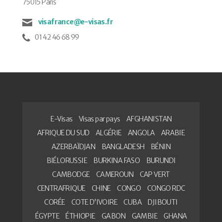
75015 Paris
visafrance@e-visas.fr
01 42 46 68 99
E-Visas
Visas par pays
AFGHANISTAN
AFRIQUE DU SUD
ALGÉRIE
ANGOLA
ARABIE
AZERBAÏDJAN
BANGLADESH
BÉNIN
BIÉLORUSSIE
BURKINA FASO
BURUNDI
CAMBODGE
CAMEROUN
CAP VERT
CENTRAFRIQUE
CHINE
CONGO
CONGO RDC
CORÉE
COTE D’IVOIRE
CUBA
DJIBOUTI
ÉGYPTE
ÉTHIOPIE
GABON
GAMBIE
GHANA