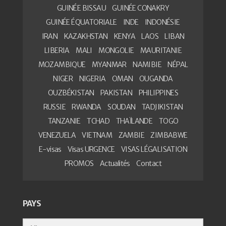
GUINÉE BISSAU
GUINÉE CONAKRY
GUINÉE ÉQUATORIALE
INDE
INDONÉSIE
IRAN
KAZAKHSTAN
KENYA
LAOS
LIBAN
LIBERIA
MALI
MONGOLIE
MAURITANIE
MOZAMBIQUE
MYANMAR
NAMIBIE
NÉPAL
NIGER
NIGERIA
OMAN
OUGANDA
OUZBÉKISTAN
PAKISTAN
PHILIPPINES
RUSSIE
RWANDA
SOUDAN
TADJIKISTAN
TANZANIE
TCHAD
THAÏLANDE
TOGO
VENEZUELA
VIETNAM
ZAMBIE
ZIMBABWE
E-visas
Visas URGENCE
VISAS LÉGALISATION
PROMOS
Actualités
Contact
PAYS