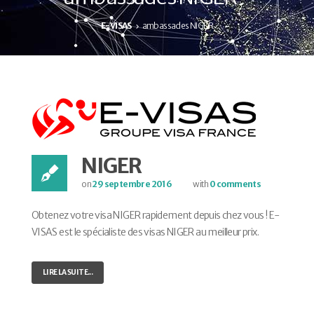
E-VISAS
ambassades NIGER
NIGER
on
29 septembre 2016
with
0 comments
Obtenez votre visa NIGER rapidement depuis chez vous ! E-
VISAS est le spécialiste des visas NIGER au meilleur prix.
LIRE LA SUITE...