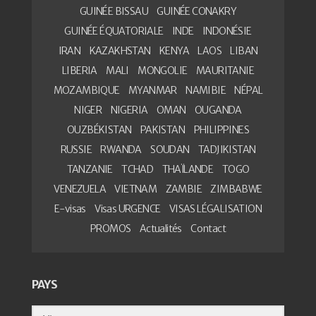
GUINÉE BISSAU
GUINÉE CONAKRY
GUINÉE ÉQUATORIALE
INDE
INDONÉSIE
IRAN
KAZAKHSTAN
KENYA
LAOS
LIBAN
LIBERIA
MALI
MONGOLIE
MAURITANIE
MOZAMBIQUE
MYANMAR
NAMIBIE
NÉPAL
NIGER
NIGERIA
OMAN
OUGANDA
OUZBÉKISTAN
PAKISTAN
PHILIPPINES
RUSSIE
RWANDA
SOUDAN
TADJIKISTAN
TANZANIE
TCHAD
THAÏLANDE
TOGO
VENEZUELA
VIETNAM
ZAMBIE
ZIMBABWE
E-visas
Visas URGENCE
VISAS LÉGALISATION
PROMOS
Actualités
Contact
PAYS