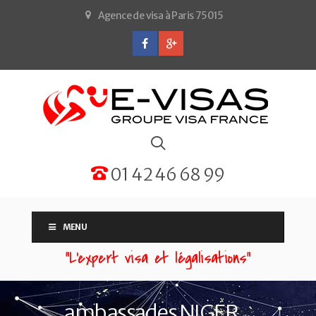
Agence de visa à Paris 75015
01 42 46 68 99
MENU
“L'expert visa et légalisations”
ambassades NIGER