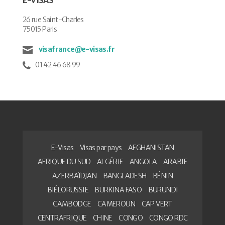
26 rue Saint-Charles
75015 Paris
visafrance@e-visas.fr
01 42 46 68 99
E-Visas
Visas par pays
AFGHANISTAN
AFRIQUE DU SUD
ALGÉRIE
ANGOLA
ARABIE
AZERBAÏDJAN
BANGLADESH
BÉNIN
BIÉLORUSSIE
BURKINA FASO
BURUNDI
CAMBODGE
CAMEROUN
CAP VERT
CENTRAFRIQUE
CHINE
CONGO
CONGO RDC