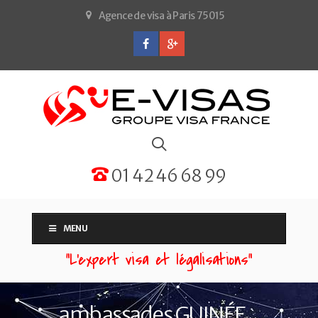
Agence de visa à Paris 75015
01 42 46 68 99
MENU
“L'expert visa et légalisations”
ambassades GUINÉE