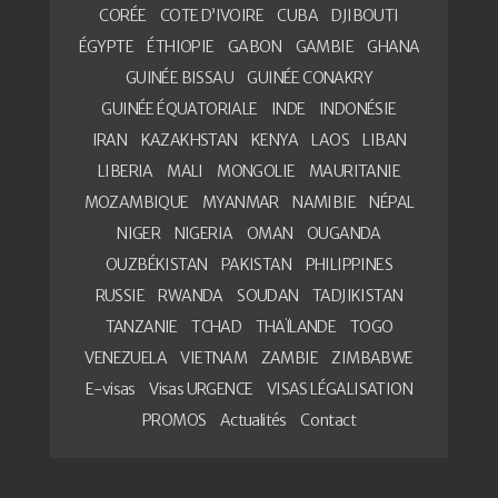
CORÉE
COTE D’IVOIRE
CUBA
DJIBOUTI
ÉGYPTE
ÉTHIOPIE
GABON
GAMBIE
GHANA
GUINÉE BISSAU
GUINÉE CONAKRY
GUINÉE ÉQUATORIALE
INDE
INDONÉSIE
IRAN
KAZAKHSTAN
KENYA
LAOS
LIBAN
LIBERIA
MALI
MONGOLIE
MAURITANIE
MOZAMBIQUE
MYANMAR
NAMIBIE
NÉPAL
NIGER
NIGERIA
OMAN
OUGANDA
OUZBÉKISTAN
PAKISTAN
PHILIPPINES
RUSSIE
RWANDA
SOUDAN
TADJIKISTAN
TANZANIE
TCHAD
THAÏLANDE
TOGO
VENEZUELA
VIETNAM
ZAMBIE
ZIMBABWE
E-visas
Visas URGENCE
VISAS LÉGALISATION
PROMOS
Actualités
Contact