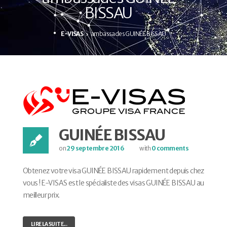
BISSAU
E-VISAS
ambassades GUINÉE BISSAU
GUINÉE BISSAU
on
29 septembre 2016
with
0 comments
Obtenez votre visa GUINÉE BISSAU rapidement depuis chez
vous ! E-VISAS est le spécialiste des visas GUINÉE BISSAU au
meilleur prix.
LIRE LA SUITE...