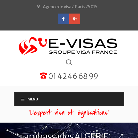
Agence de visa à Paris 75015
01 42 46 68 99
MENU
“L'expert visa et légalisations”
ambassades ALGÉRIE