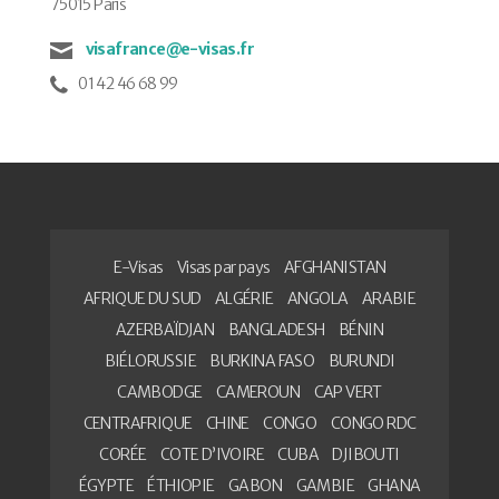
75015 Paris
visafrance@e-visas.fr
01 42 46 68 99
E-Visas
Visas par pays
AFGHANISTAN
AFRIQUE DU SUD
ALGÉRIE
ANGOLA
ARABIE
AZERBAÏDJAN
BANGLADESH
BÉNIN
BIÉLORUSSIE
BURKINA FASO
BURUNDI
CAMBODGE
CAMEROUN
CAP VERT
CENTRAFRIQUE
CHINE
CONGO
CONGO RDC
CORÉE
COTE D’IVOIRE
CUBA
DJIBOUTI
ÉGYPTE
ÉTHIOPIE
GABON
GAMBIE
GHANA