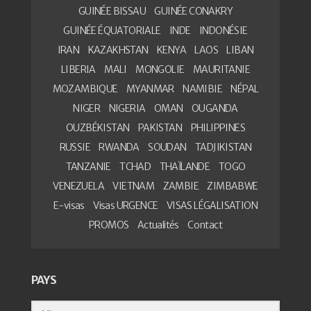
GUINÉE BISSAU
GUINÉE CONAKRY
GUINÉE ÉQUATORIALE
INDE
INDONÉSIE
IRAN
KAZAKHSTAN
KENYA
LAOS
LIBAN
LIBERIA
MALI
MONGOLIE
MAURITANIE
MOZAMBIQUE
MYANMAR
NAMIBIE
NÉPAL
NIGER
NIGERIA
OMAN
OUGANDA
OUZBÉKISTAN
PAKISTAN
PHILIPPINES
RUSSIE
RWANDA
SOUDAN
TADJIKISTAN
TANZANIE
TCHAD
THAÏLANDE
TOGO
VENEZUELA
VIETNAM
ZAMBIE
ZIMBABWE
E-visas
Visas URGENCE
VISAS LÉGALISATION
PROMOS
Actualités
Contact
PAYS