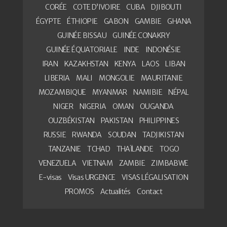
CORÉE
COTE D’IVOIRE
CUBA
DJIBOUTI
ÉGYPTE
ÉTHIOPIE
GABON
GAMBIE
GHANA
GUINÉE BISSAU
GUINÉE CONAKRY
GUINÉE ÉQUATORIALE
INDE
INDONÉSIE
IRAN
KAZAKHSTAN
KENYA
LAOS
LIBAN
LIBERIA
MALI
MONGOLIE
MAURITANIE
MOZAMBIQUE
MYANMAR
NAMIBIE
NÉPAL
NIGER
NIGERIA
OMAN
OUGANDA
OUZBÉKISTAN
PAKISTAN
PHILIPPINES
RUSSIE
RWANDA
SOUDAN
TADJIKISTAN
TANZANIE
TCHAD
THAÏLANDE
TOGO
VENEZUELA
VIETNAM
ZAMBIE
ZIMBABWE
E-visas
Visas URGENCE
VISAS LÉGALISATION
PROMOS
Actualités
Contact