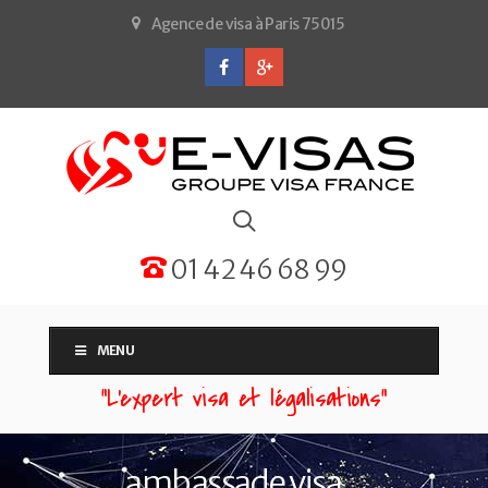
Agence de visa à Paris 75015
01 42 46 68 99
MENU
“L'expert visa et légalisations”
ambassade visa