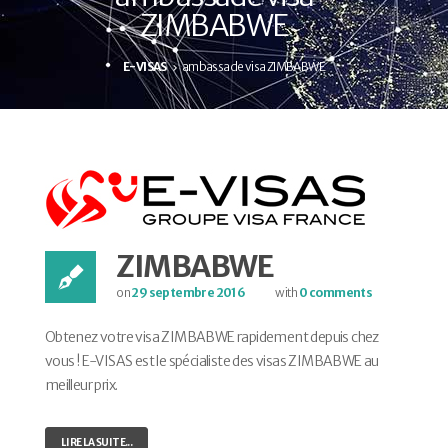
ZIMBABWE
E-VISAS
ambassade visa ZIMBABWE
ZIMBABWE
on
29 septembre 2016
with
0 comments
Obtenez votre visa ZIMBABWE rapidement depuis chez
vous ! E-VISAS est le spécialiste des visas ZIMBABWE au
meilleur prix.
LIRE LA SUITE...