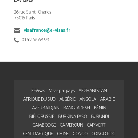
26 rue Saint-Charles
75015 Paris
visafrance@e-visas.fr
01 42 46 68 99
E-Visas
Visas par pays
AFGHANISTAN
AFRIQUE DU SUD
ALGÉRIE
ANGOLA
ARABIE
AZERBAÏDJAN
BANGLADESH
BÉNIN
BIÉLORUSSIE
BURKINA FASO
BURUNDI
CAMBODGE
CAMEROUN
CAP VERT
CENTRAFRIQUE
CHINE
CONGO
CONGO RDC