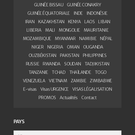
GUINÉE BISSAU
GUINÉE CONAKRY
GUINÉE ÉQUATORIALE
INDE
INDONÉSIE
IRAN
KAZAKHSTAN
KENYA
LAOS
LIBAN
LIBERIA
MALI
MONGOLIE
MAURITANIE
MOZAMBIQUE
MYANMAR
NAMIBIE
NÉPAL
NIGER
NIGERIA
OMAN
OUGANDA
OUZBÉKISTAN
PAKISTAN
PHILIPPINES
RUSSIE
RWANDA
SOUDAN
TADJIKISTAN
TANZANIE
TCHAD
THAÏLANDE
TOGO
VENEZUELA
VIETNAM
ZAMBIE
ZIMBABWE
E-visas
Visas URGENCE
VISAS LÉGALISATION
PROMOS
Actualités
Contact
PAYS