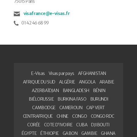
75015 Paris
visafrance@e-visas.fr
01 42 46 68 99
E-Visas
Visas par pays
AFGHANISTAN
AFRIQUE DU SUD
ALGÉRIE
ANGOLA
ARABIE
AZERBAÏDJAN
BANGLADESH
BÉNIN
BIÉLORUSSIE
BURKINA FASO
BURUNDI
CAMBODGE
CAMEROUN
CAP VERT
CENTRAFRIQUE
CHINE
CONGO
CONGO RDC
CORÉE
COTE D’IVOIRE
CUBA
DJIBOUTI
ÉGYPTE
ÉTHIOPIE
GABON
GAMBIE
GHANA