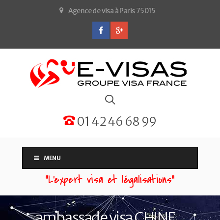
Agence de visa à Paris 75015
01 42 46 68 99
MENU
“L'expert visa et légalisations”
ambassade visa CHINE