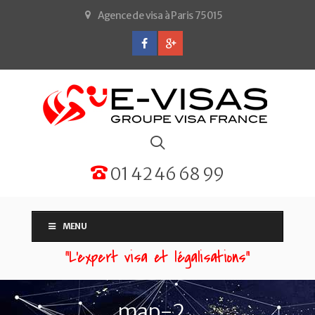
Agence de visa à Paris 75015
01 42 46 68 99
MENU
“L'expert visa et légalisations”
map-2