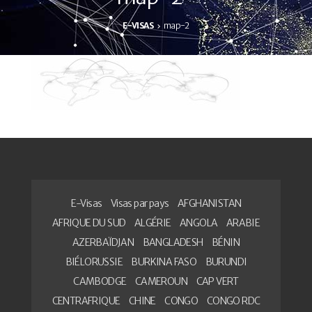
E-VISAS
map-2
E-Visas
Visas par pays
AFGHANISTAN
AFRIQUE DU SUD
ALGÉRIE
ANGOLA
ARABIE
AZERBAÏDJAN
BANGLADESH
BÉNIN
BIÉLORUSSIE
BURKINA FASO
BURUNDI
CAMBODGE
CAMEROUN
CAP VERT
CENTRAFRIQUE
CHINE
CONGO
CONGO RDC