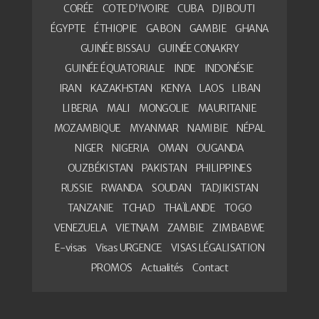
CORÉE
COTE D’IVOIRE
CUBA
DJIBOUTI
ÉGYPTE
ÉTHIOPIE
GABON
GAMBIE
GHANA
GUINÉE BISSAU
GUINÉE CONAKRY
GUINÉE ÉQUATORIALE
INDE
INDONÉSIE
IRAN
KAZAKHSTAN
KENYA
LAOS
LIBAN
LIBERIA
MALI
MONGOLIE
MAURITANIE
MOZAMBIQUE
MYANMAR
NAMIBIE
NÉPAL
NIGER
NIGERIA
OMAN
OUGANDA
OUZBÉKISTAN
PAKISTAN
PHILIPPINES
RUSSIE
RWANDA
SOUDAN
TADJIKISTAN
TANZANIE
TCHAD
THAÏLANDE
TOGO
VENEZUELA
VIETNAM
ZAMBIE
ZIMBABWE
E-visas
Visas URGENCE
VISAS LÉGALISATION
PROMOS
Actualités
Contact